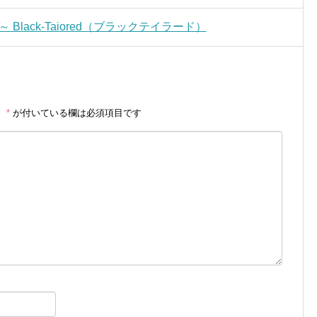
Black-Taiored（ブラックテイラード）
。
*
が付いている欄は必須項目です