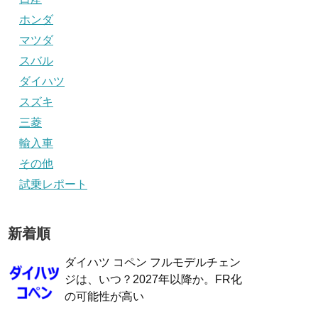
ホンダ
マツダ
スバル
ダイハツ
スズキ
三菱
輸入車
その他
試乗レポート
新着順
ダイハツ コペン フルモデルチェン
ジは、いつ？2027年以降か。FR化
の可能性が高い