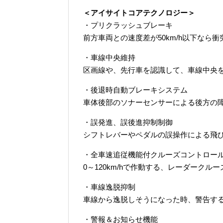
＜アイサイトコアテクノロジー＞
・プリクラッシュブレーキ
前方車両との速度差が50km/h以下なら
・車線中央維持
区画線や、先行車を認識して、車線中央
・後退時自動ブレーキシステム
車体後部のソナーセンサーによる後方の
・誤発進、誤後進抑制制御
シフトレバーやペダルの誤操作による飛
・全車速追従機能付クルーズコントロー
0～120km/hで作動する、レーダークル
・車線逸脱抑制
車線から逸脱しそうになった時、警告す
・警報＆お知らせ機能