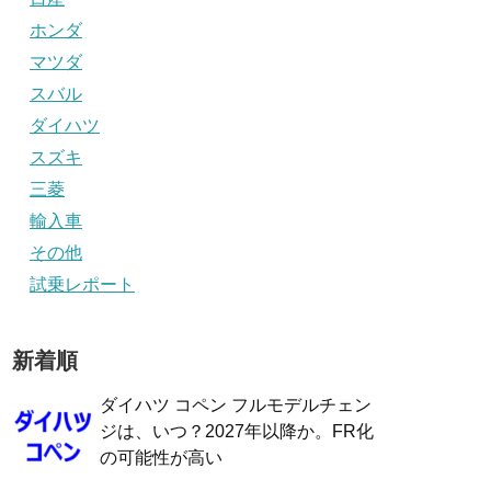
ホンダ
マツダ
スバル
ダイハツ
スズキ
三菱
輸入車
その他
試乗レポート
新着順
ダイハツ コペン フルモデルチェン
ジは、いつ？2027年以降か。FR化
の可能性が高い