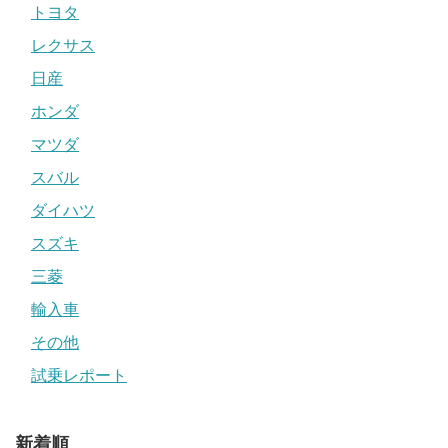
トヨタ
レクサス
日産
ホンダ
マツダ
スバル
ダイハツ
スズキ
三菱
輸入車
その他
試乗レポート
新着順