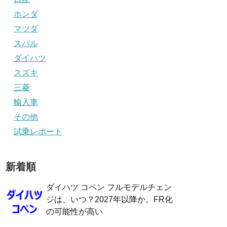
ホンダ
マツダ
スバル
ダイハツ
スズキ
三菱
輸入車
その他
試乗レポート
新着順
ダイハツ コペン フルモデルチェン
ジは、いつ？2027年以降か。FR化
の可能性が高い