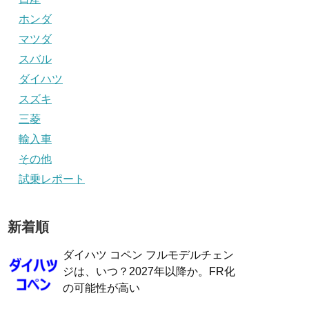
ホンダ
マツダ
スバル
ダイハツ
スズキ
三菱
輸入車
その他
試乗レポート
新着順
ダイハツ コペン フルモデルチェン
ジは、いつ？2027年以降か。FR化
の可能性が高い