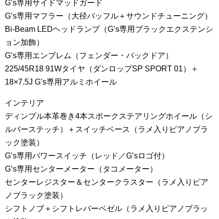
G’s専用サイドマッドガード
G’s専用マフラー（大径バッフル＋サウンドチューニング）
Bi-Beam LEDヘッドランプ（G’s専用ブラックエクステンシ
ョン加飾）
G’s専用エンブレム（フェンダー・バックドア）
225/45R18 91Wタイヤ（ダンロップSP SPORT 01）＋
18×7.5J G’s専用アルミホイール
インテリア
ディンプル本革巻き4本スポークステアリングホイール（シ
ルバーステッチ）＋スイッチベース（ラメ入りピアノブラ
ック塗装）
G’s専用パワースイッチ（レッド／G’sロゴ付）
G’s専用センターメーター（タコメーター）
センターレジスター＆センタークラスター（ラメ入りピア
ノブラック塗装）
シフトノブ＋シフトレバーベゼル（ラメ入りピアノブラッ