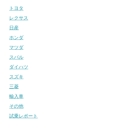
トヨタ
レクサス
日産
ホンダ
マツダ
スバル
ダイハツ
スズキ
三菱
輸入車
その他
試乗レポート