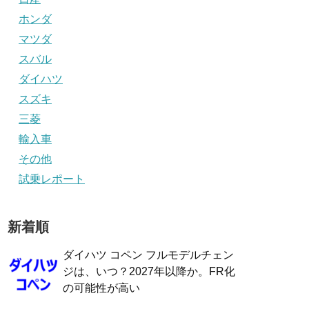
ホンダ
マツダ
スバル
ダイハツ
スズキ
三菱
輸入車
その他
試乗レポート
新着順
ダイハツ コペン フルモデルチェン
ジは、いつ？2027年以降か。FR化
の可能性が高い