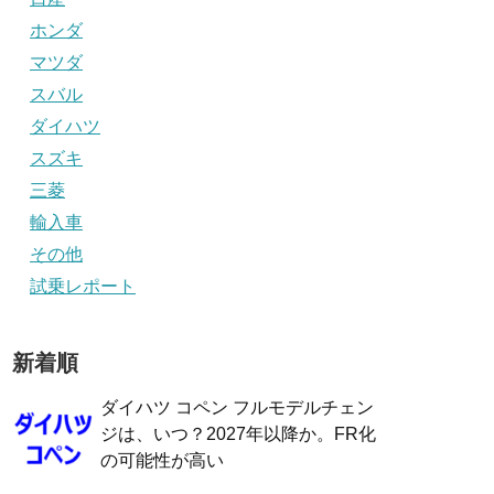
ホンダ
マツダ
スバル
ダイハツ
スズキ
三菱
輸入車
その他
試乗レポート
新着順
ダイハツ コペン フルモデルチェン
ジは、いつ？2027年以降か。FR化
の可能性が高い