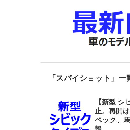
「
スパイショット
」
一
【新型 シ
止。再開
ペック、
報