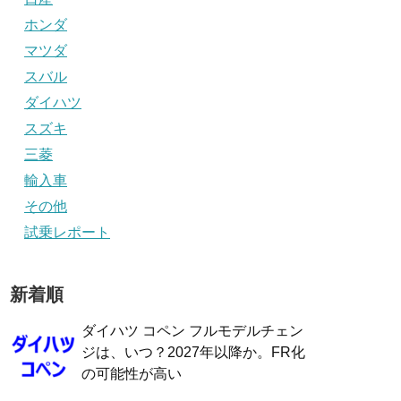
ホンダ
マツダ
スバル
ダイハツ
スズキ
三菱
輸入車
その他
試乗レポート
新着順
ダイハツ コペン フルモデルチェン
ジは、いつ？2027年以降か。FR化
の可能性が高い