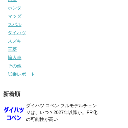
ホンダ
マツダ
スバル
ダイハツ
スズキ
三菱
輸入車
その他
試乗レポート
新着順
ダイハツ コペン フルモデルチェン
ジは、いつ？2027年以降か。FR化
の可能性が高い