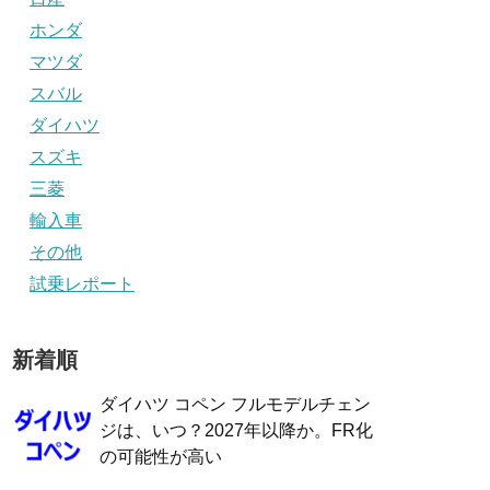
ホンダ
マツダ
スバル
ダイハツ
スズキ
三菱
輸入車
その他
試乗レポート
新着順
ダイハツ コペン フルモデルチェン
ジは、いつ？2027年以降か。FR化
の可能性が高い