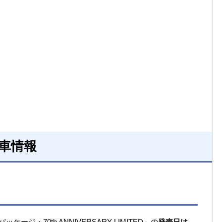
様車情報
ジ・70th ANNIVERSARY LIMITED」の
発売日は、